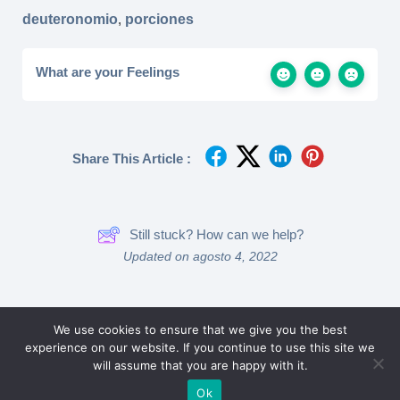
deuteronomio
,
porciones
What are your Feelings
Share This Article :
Still stuck? How can we help?
Updated on agosto 4, 2022
We use cookies to ensure that we give you the best
Powered by
BetterDocs
experience on our website. If you continue to use this site we
will assume that you are happy with it.
Ok