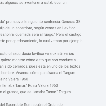
más algunos se aventuran a establecer un
do” promueve la siguiente sentencia, Génesis 38:
 hija de un sacerdote, según vemos en Levítico
e deshonra; quemada será al fuego.” Pero el castigo
erte por apedreamiento, lo cual vemos por ejemplo
sto el sacerdocio levítico va a existir varios
, quiero mostrar cómo esto que nos conduce a
an sido cerrados, pues está en uno de los textos
mo hombre. Veamos cómo parafrasea el Targum
Reina Valera 1960
e llamaba Tamar.” Reina Valera 1960
em el grande, que se llamaba Tamar.” Targum
a del Sacerdote Sem según el Orden de