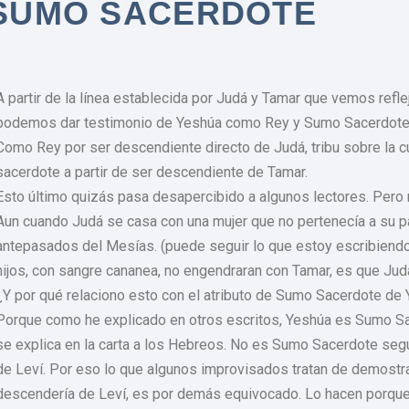
SUMO SACERDOTE
A partir de la línea establecida por Judá y Tamar que vemos refl
podemos dar testimonio de Yeshúa como Rey y Sumo Sacerdote
Como Rey por ser descendiente directo de Judá, tribu sobre la c
sacerdote a partir de ser descendiente de Tamar.
Esto último quizás pasa desapercibido a algunos lectores. Pero no
Aun cuando Judá se casa con una mujer que no pertenecía a su par
antepasados del Mesías. (puede seguir lo que estoy escribiendo 
hijos, con sangre cananea, no engendraran con Tamar, es que Judá
¿Y por qué relaciono esto con el atributo de Sumo Sacerdote de
Porque como he explicado en otros escritos, Yeshúa es Sumo Sa
se explica en la carta a los Hebreos. No es Sumo Sacerdote según 
de Leví. Por eso lo que algunos improvisados tratan de demostra
descendería de Leví, es por demás equivocado. Lo hacen porque 