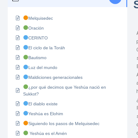
Melquisedec
Oración
CERINTO
El ciclo de la Toráh
Bautismo
Luz del mundo
Maldiciones generacionales
¿por qué decimos que Yeshúa nació en
Sukkot?
El diablo existe
Yeshúa es Elohim
Siguiendo los pasos de Melquisedec
Yeshúa es el Amén