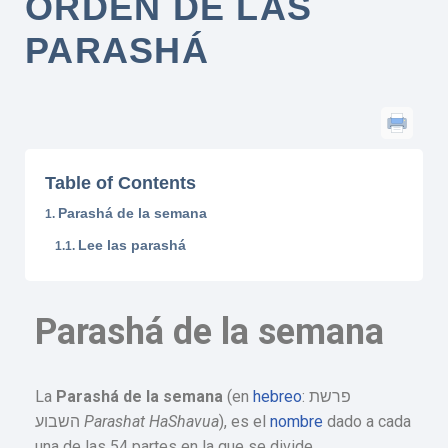
ORDEN DE LAS
PARASHÁ
Table of Contents
Parashá de la semana
Lee las parashá
Parashá de la semana
La
Parashá de la semana
(en
hebreo
: פרשת
השבוע
Parashat HaShavua
), es el
nombre
dado a cada
una de las 54 partes en la que se divide