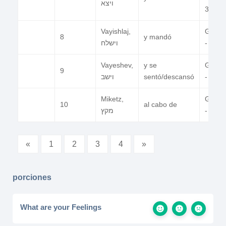
ויצא
32:3
Vayishlaj,
Gn 32
8
y mandó
וישלח
- 36:4
Vayeshev,
y se
Gn 37
9
וישב
sentó/descansó
- 40:2
Miketz,
Gn 41
10
al cabo de
מקץ
- 44:1
«
1
2
3
4
»
porciones
What are your Feelings