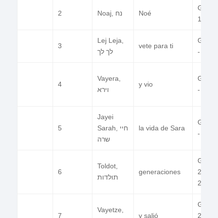
Gn 6:9
2
Noaj, נח
Noé
11:32
Lej Leja,
Gn 12
3
vete para ti
לך לך
- 17:2
Vayera,
Gn 18
4
y vio
וירא
- 22:2
Jayei
Gn 23
5
Sarah, חיי
la vida de Sara
- 25:1
שרה
Gn
Toldot,
6
generaciones
25:19 
תולדות
28:9
Gn
Vayetze,
7
y salió
28:10 