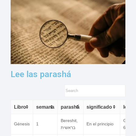
Lee las parashá
Libro
semana
parashá
significado
lectu
Bereshit,
Gn 1:1
Génesis
1
En el principio
בראשית
6:8