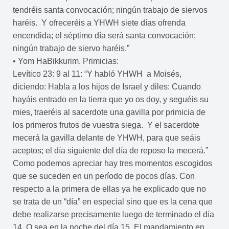
tendréis santa convocación; ningún trabajo de siervos
haréis. Y ofreceréis a YHWH siete días ofrenda
encendida; el séptimo día será santa convocación;
ningún trabajo de siervo haréis.”
• Yom HaBikkurim. Primicias:
Levítico 23: 9 al 11: “Y habló YHWH a Moisés,
diciendo: Habla a los hijos de Israel y diles: Cuando
hayáis entrado en la tierra que yo os doy, y seguéis su
mies, traeréis al sacerdote una gavilla por primicia de
los primeros frutos de vuestra siega. Y el sacerdote
mecerá la gavilla delante de YHWH, para que seáis
aceptos; el día siguiente del día de reposo la mecerá.”
Como podemos apreciar hay tres momentos escogidos
que se suceden en un período de pocos días. Con
respecto a la primera de ellas ya he explicado que no
se trata de un “día” en especial sino que es la cena que
debe realizarse precisamente luego de terminado el día
14. O sea en la noche del día 15. El mandamiento en